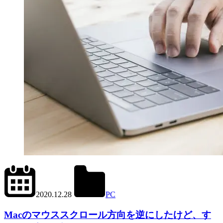
2022.11.12
office01
2020.12.28
PC
Mac
Macのマウススクロール方向を逆にしたけど、す