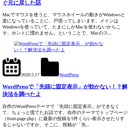
ぐ元に戻した話
Macでマウスを使うと、マウスホイールの動きがWindowsと
逆になっていることに、戸惑ってしまいます。メインは
Windowsを使っていて、たまにしかMacを使わないからこ
そ、ホントに慣れません。ということで、Macのス...
2024.6.11
office01
2020.5.17
WordPress
get_posts()
,
WP_Query()
WordPressで「先頭に固定表示」が効かない！？解
決法を調べたよ
自作のWordPressテーマで「先頭に固定表示」ができなく
て、ちょっと慌てたお話です。自作のテーマでトップページ
（front-page.php）に最新の投稿を5件くらい表示させたりす
るじゃないですか。そこに、投稿が「先...