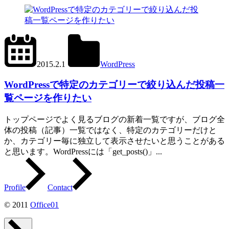
2024.6.11
office01
2015.2.1
WordPress
get_posts()
,
tax_query
WordPressで特定のカテゴリーで絞り込んだ投稿一
覧ページを作りたい
トップページでよく見るブログの新着一覧ですが、ブログ全
体の投稿（記事）一覧ではなく、特定のカテゴリーだけと
か、カテゴリー毎に独立して表示させたいと思うことがある
と思います。WordPressには「get_posts()」...
Profile
Contact
© 2011
Office01
ペ