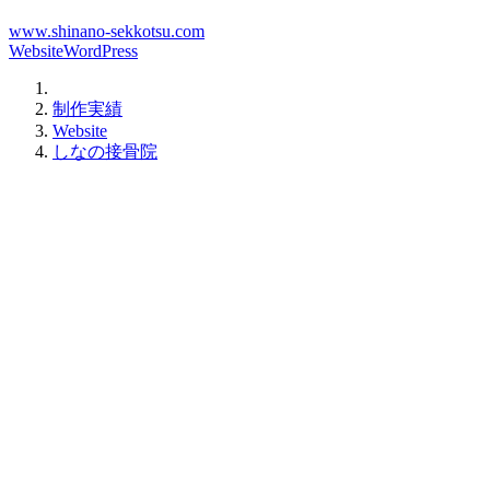
www.shinano-sekkotsu.com
Website
WordPress
(オ
フ
Office01
ィ
制作実績
ス
Website
ゼ
しなの接骨院
ロ
ワ
ン)