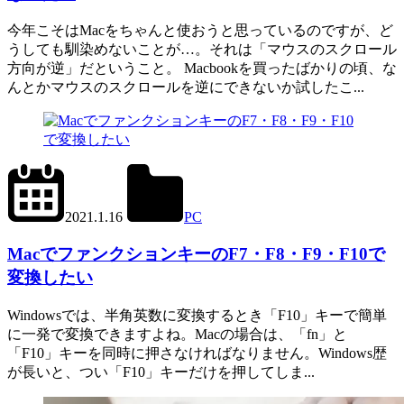
今年こそはMacをちゃんと使おうと思っているのですが、ど
うしても馴染めないことが…。それは「マウスのスクロール
方向が逆」だということ。 Macbookを買ったばかりの頃、な
んとかマウスのスクロールを逆にできないか試したこ...
2023.5.24
office01
2021.1.16
PC
Mac
MacでファンクションキーのF7・F8・F9・F10で
変換したい
Windowsでは、半角英数に変換するとき「F10」キーで簡単
に一発で変換できますよね。Macの場合は、「fn」と
「F10」キーを同時に押さなければなりません。Windows歴
が長いと、つい「F10」キーだけを押してしま...