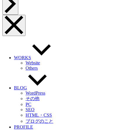
ー
ジ
ト
ッ
メ
プ
ニ
へ
ュ
ー
を
閉
じ
る
WORKS
Website
Others
BLOG
WordPress
その他
PC
SEO
HTML・CSS
ブログのこと
PROFILE