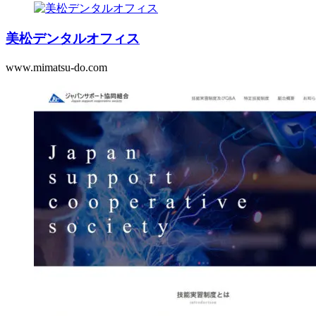
美松デンタルオフィス
www.mimatsu-do.com
2021.12.11
Website
WordPress
2021.12.11
office01