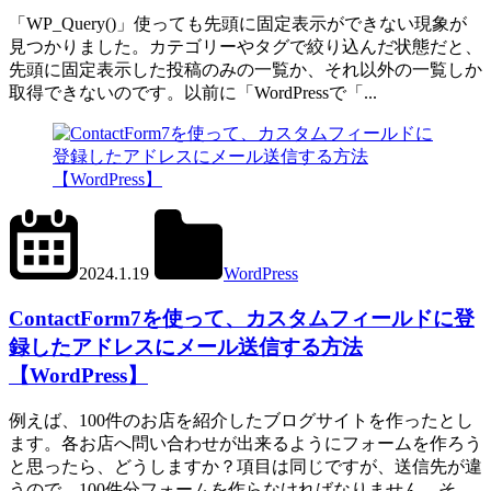
「WP_Query()」使っても先頭に固定表示ができない現象が
見つかりました。カテゴリーやタグで絞り込んだ状態だと、
先頭に固定表示した投稿のみの一覧か、それ以外の一覧しか
取得できないのです。以前に「WordPressで「...
2024.6.1
office01
2024.1.19
WordPress
Contact
Form
ContactForm7を使って、カスタムフィールドに登
7
録したアドレスにメール送信する方法
【WordPress】
例えば、100件のお店を紹介したブログサイトを作ったとし
ます。各お店へ問い合わせが出来るようにフォームを作ろう
と思ったら、どうしますか？項目は同じですが、送信先が違
うので、100件分フォームを作らなければなりません。そ