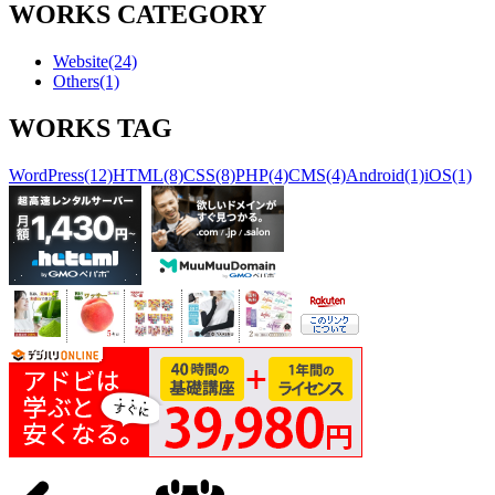
WORKS CATEGORY
Website
(24)
Others
(1)
WORKS TAG
WordPress
(12)
HTML
(8)
CSS
(8)
PHP
(4)
CMS
(4)
Android
(1)
iOS
(1)