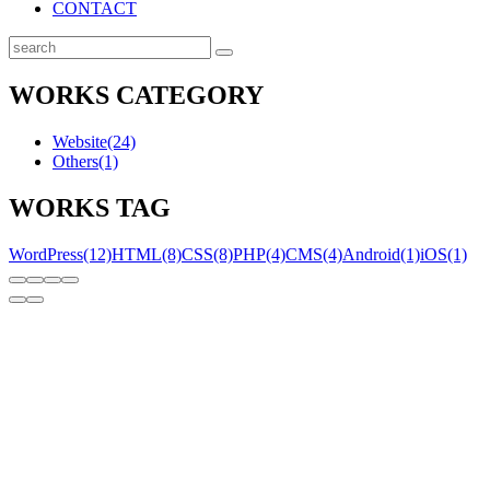
CONTACT
検
索
WORKS CATEGORY
Website
(24)
Others
(1)
WORKS TAG
WordPress
(12)
HTML
(8)
CSS
(8)
PHP
(4)
CMS
(4)
Android
(1)
iOS
(1)