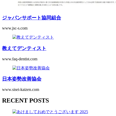
ジャパンサポート協同組合
www.jsc-s.com
2020.2.23
Website
WordPress
2021.2.14
教えてデンティスト
www.faq-dentist.com
2019.4.20
Website
WordPress
2022.4.26
office01
日本姿勢改善協会
www.sisei-kaizen.com
2017.12.20
RECENT POSTS
Website
WordPress
2020.12.16