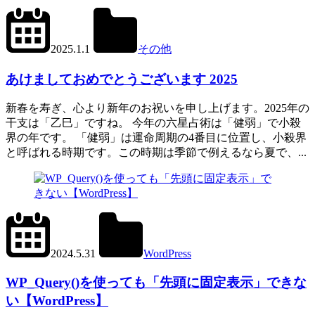
2024.12.31
office01
2025.1.1
その他
あけましておめでとうございます 2025
新春を寿ぎ、心より新年のお祝いを申し上げます。2025年の
干支は「乙巳」ですね。 今年の六星占術は「健弱」で小殺
界の年です。 「健弱」は運命周期の4番目に位置し、小殺界
と呼ばれる時期です。この時期は季節で例えるなら夏で、...
2024.6.11
office01
2024.5.31
WordPress
WP_Query()
WP_Query()を使っても「先頭に固定表示」できな
い【WordPress】