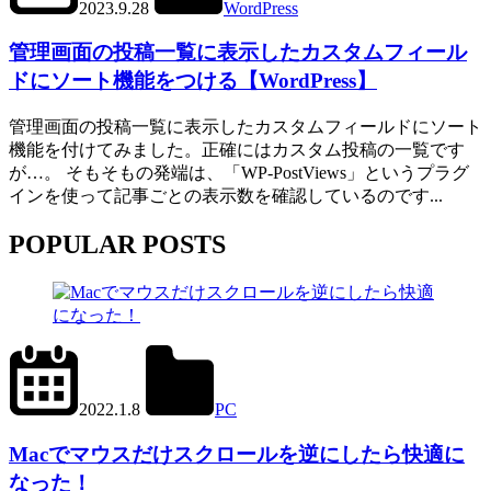
2023.9.28
WordPress
管
管理画面の投稿一覧に表示したカスタムフィール
理
画
ドにソート機能をつける【WordPress】
面
管理画面の投稿一覧に表示したカスタムフィールドにソート
機能を付けてみました。正確にはカスタム投稿の一覧です
が…。 そもそもの発端は、「WP-PostViews」というプラグ
インを使って記事ごとの表示数を確認しているのです...
POPULAR POSTS
2024.6.27
office01
2022.1.8
PC
Mac
,
Scroll
Reverser
Macでマウスだけスクロールを逆にしたら快適に
なった！