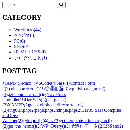
検
索
CATEGORY
WordPress
(44)
その他
(13)
PC
(6)
SEO
(6)
HTML・CSS
(4)
ブログのこと
(1)
POST TAG
MAMP
(5)
Mac
(4)
VSCode
(4)
Sass
(4)
Contact Form
7
(3)
add_shortcode()
(3)
管理画面
(3)
wp_list_categories()
(3)
get_template_part()
(3)
Live Sass
Compiler
(3)
DartSass
(3)
get_posts()
(3)
XAMPP
(2)
get_stylesheet_directory_uri()
(2)
singular.php
(2)
page.php
(2)
single.php
(2)
DartJS Sass Compiler
and Sass
Watcher
(2)
@import
(2)
@use
(2)
get_template_directory_uri()
(2)
get_the_terms()
(2)
WP_Query()
(2)
構造化データ
(2)
LibSass
(2)