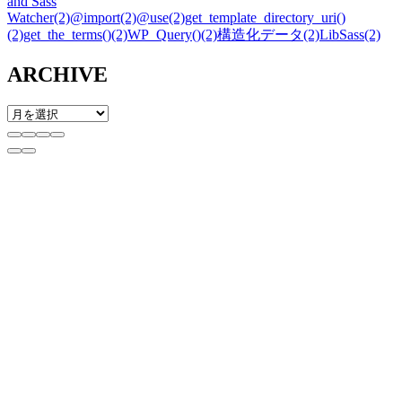
and Sass
Watcher
(2)
@import
(2)
@use
(2)
get_template_directory_uri()
(2)
get_the_terms()
(2)
WP_Query()
(2)
構造化データ
(2)
LibSass
(2)
ARCHIVE