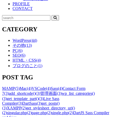
PROFILE
CONTACT
検
索
CATEGORY
WordPress
(44)
その他
(13)
PC
(6)
SEO
(6)
HTML・CSS
(4)
ブログのこと
(1)
POST TAG
MAMP
(5)
Mac
(4)
VSCode
(4)
Sass
(4)
Contact Form
7
(3)
add_shortcode()
(3)
管理画面
(3)
wp_list_categories()
(3)
get_template_part()
(3)
Live Sass
Compiler
(3)
DartSass
(3)
get_posts()
(3)
XAMPP
(2)
get_stylesheet_directory_uri()
(2)
singular.php
(2)
page.php
(2)
single.php
(2)
DartJS Sass Compiler