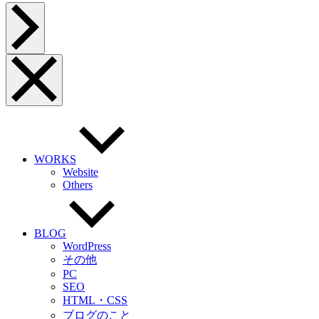
ペ
ー
ジ
ト
ッ
メ
プ
ニ
へ
ュ
ー
を
閉
じ
る
WORKS
Website
Others
BLOG
WordPress
その他
PC
SEO
HTML・CSS
ブログのこと