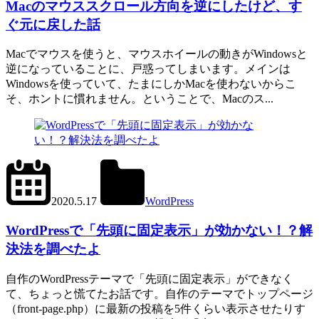
Macのマウススクロール方向を逆にしたけど、す
ぐ元に戻した話
Macでマウスを使うと、マウスホイールの動きがWindowsと
逆になっていることに、戸惑ってしまいます。メインは
Windowsを使っていて、たまにしかMacを使わないからこ
そ、ホントに慣れません。ということで、Macのス...
2024.6.11
office01
2020.5.17
WordPress
get_posts()
,
WP_Query()
WordPressで「先頭に固定表示」が効かない！？解
決法を調べたよ
自作のWordPressテーマで「先頭に固定表示」ができなく
て、ちょっと慌てたお話です。自作のテーマでトップページ
（front-page.php）に最新の投稿を5件くらい表示させたりす