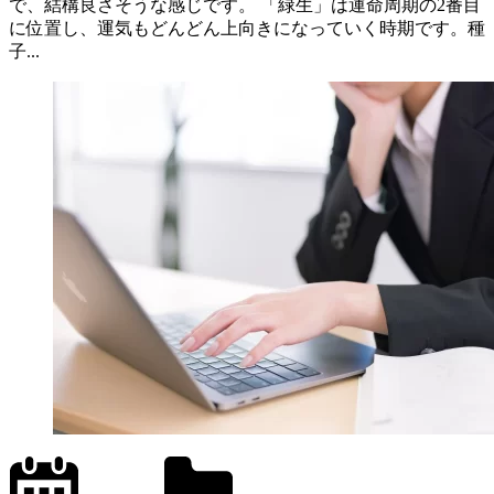
で、結構良さそうな感じです。 「緑生」は運命周期の2番目
に位置し、運気もどんどん上向きになっていく時期です。種
子...
2024.1.19
office01