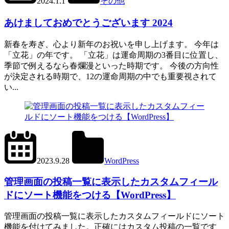
2024.1.1
その他
あけましておめでとうございます 2024
新春を寿ぎ、心より新年のお祝いを申し上げます。 今年は
「立花」の年です。 「立花」は運命周期の3番目に位置し、
季節で例えるなら春爛漫といった時期です。 今後の方向性
が決定される時期で、12の運命周期の中でも重要視されて
い...
2024.6.1
office01
2023.9.28
WordPress
管
管理画面の投稿一覧に表示したカスタムフィール
理
画
ドにソート機能をつける【WordPress】
面
管理画面の投稿一覧に表示したカスタムフィールドにソート
機能を付けてみました。正確にはカスタム投稿の一覧です