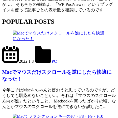
が…。 そもそもの発端は、「WP-PostViews」というプラグ
インを使って記事ごとの表示数を確認しているのです...
POPULAR POSTS
2024.6.27
office01
2022.1.8
PC
Mac
,
Scroll
Reverser
Macでマウスだけスクロールを逆にしたら快適に
なった！
今年こそはMacをちゃんと使おうと思っているのですが、ど
うしても馴染めないことが…。それは「マウスのスクロール
方向が逆」だということ。 Macbookを買ったばかりの頃、な
んとかマウスのスクロールを逆にできないか試したこ...