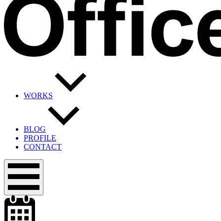
WORKS
BLOG
PROFILE
CONTACT
メ
ニ
ュ
ー