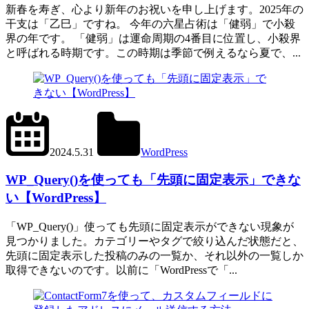
新春を寿ぎ、心より新年のお祝いを申し上げます。2025年の
干支は「乙巳」ですね。 今年の六星占術は「健弱」で小殺
界の年です。 「健弱」は運命周期の4番目に位置し、小殺界
と呼ばれる時期です。この時期は季節で例えるなら夏で、...
2024.6.11
office01
2024.5.31
WordPress
WP_Query()
WP_Query()を使っても「先頭に固定表示」できな
い【WordPress】
「WP_Query()」使っても先頭に固定表示ができない現象が
見つかりました。カテゴリーやタグで絞り込んだ状態だと、
先頭に固定表示した投稿のみの一覧か、それ以外の一覧しか
取得できないのです。以前に「WordPressで「...