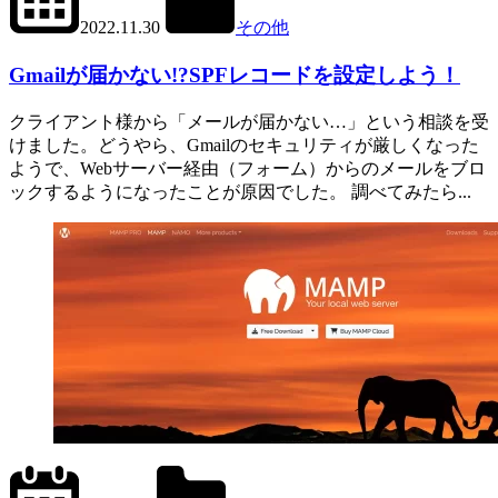
2022.11.30
その他
Gmailが届かない!?SPFレコードを設定しよう！
クライアント様から「メールが届かない…」という相談を受
けました。どうやら、Gmailのセキュリティが厳しくなった
ようで、Webサーバー経由（フォーム）からのメールをブロ
ックするようになったことが原因でした。 調べてみたら...
2022.6.28
office01