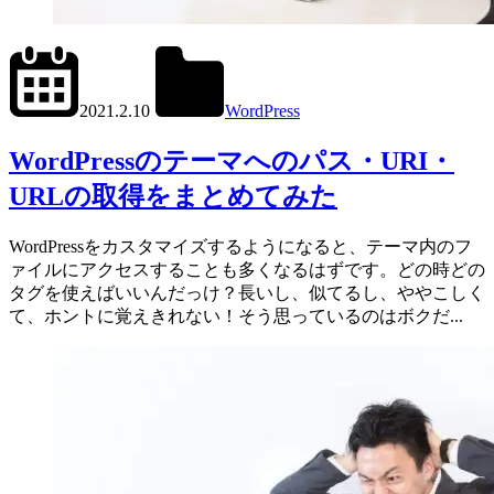
2024.6.1
office01
2021.2.10
WordPress
get_parent_theme_file_path
WordPressのテーマへのパス・URI・
URLの取得をまとめてみた
WordPressをカスタマイズするようになると、テーマ内のフ
ァイルにアクセスすることも多くなるはずです。どの時どの
タグを使えばいいんだっけ？長いし、似てるし、ややこしく
て、ホントに覚えきれない！そう思っているのはボクだ...