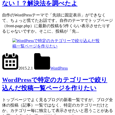
ない！？解決法を調べたよ
自作のWordPressテーマで「先頭に固定表示」ができなく
て、ちょっと慌てたお話です。自作のテーマでトップページ
（front-page.php）に最新の投稿を5件くらい表示させたりす
るじゃないですか。そこに、投稿が「先...
2024.6.11
office01
2015.2.1
WordPress
get_posts()
,
tax_query
WordPressで特定のカテゴリーで絞り
込んだ投稿一覧ページを作りたい
トップページでよく見るブログの新着一覧ですが、ブログ全
体の投稿（記事）一覧ではなく、特定のカテゴリーだけと
か、カテゴリー毎に独立して表示させたいと思うことがある