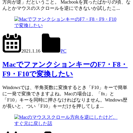
方向が逆」だということ。 Macbookを買ったばかりの頃、な
んとかマウスのスクロールを逆にできないか試したこ...
2023.5.24
office01
2021.1.16
PC
Mac
MacでファンクションキーのF7・F8・
F9・F10で変換したい
Windowsでは、半角英数に変換するとき「F10」キーで簡単
に一発で変換できますよね。Macの場合は、「fn」と
「F10」キーを同時に押さなければなりません。Windows歴
が長いと、つい「F10」キーだけを押してしま...