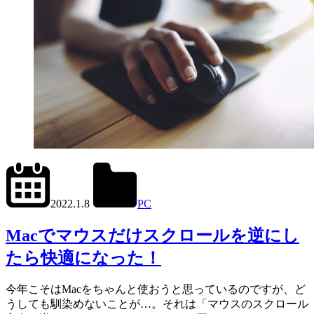
2024.6.27
office01
2022.1.8
PC
Mac
,
Scroll
Reverser
Macでマウスだけスクロールを逆にし
たら快適になった！
今年こそはMacをちゃんと使おうと思っているのですが、ど
うしても馴染めないことが…。それは「マウスのスクロール