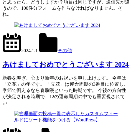
と思ったら、どうしますか？項目は同じですが、送信先が違
うので、100件分フォームを作らなければなりません。そ
れ...
2024.1.2
office01
2024.1.1
その他
あけましておめでとうございます 2024
新春を寿ぎ、心より新年のお祝いを申し上げます。 今年は
「立花」の年です。 「立花」は運命周期の3番目に位置し、
季節で例えるなら春爛漫といった時期です。 今後の方向性
が決定される時期で、12の運命周期の中でも重要視されて
い...
2024.6.1
office01