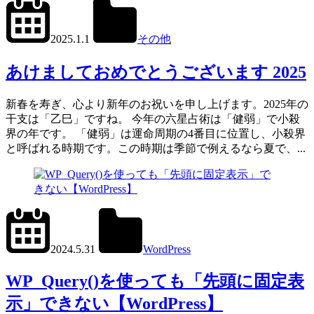
2024.12.31
office01
2025.1.1
その他
あけましておめでとうございます 2025
新春を寿ぎ、心より新年のお祝いを申し上げます。2025年の
干支は「乙巳」ですね。 今年の六星占術は「健弱」で小殺
界の年です。 「健弱」は運命周期の4番目に位置し、小殺界
と呼ばれる時期です。この時期は季節で例えるなら夏で、...
2024.6.11
office01
2024.5.31
WordPress
WP_Query()
WP_Query()を使っても「先頭に固定表
示」できない【WordPress】