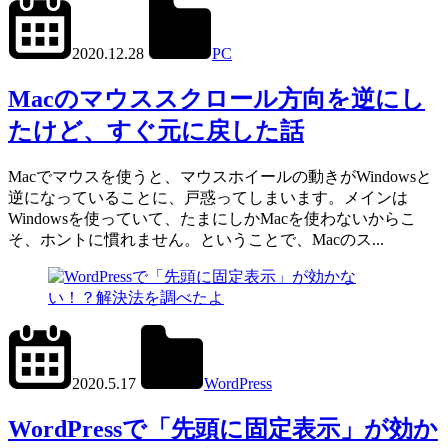
2022.11.12
office01
2020.12.28
PC
Mac
Macのマウススクロール方向を逆にし
たけど、すぐ元に戻した話
Macでマウスを使うと、マウスホイールの動きがWindowsと
逆になっていることに、戸惑ってしまいます。メインは
Windowsを使っていて、たまにしかMacを使わないからこ
そ、ホントに慣れません。ということで、Macのス...
2024.6.11
office01
2020.5.17
WordPress
get_posts()
,
WP_Query()
WordPressで「先頭に固定表示」が効か