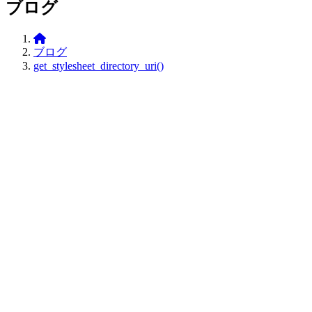
ブログ
Office01
ブログ
get_stylesheet_directory_uri()