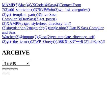
MAMP
(5)
Mac
(4)
VSCode
(4)
Sass
(4)
Contact Form
7
(3)
add_shortcode()
(3)
管理画面
(3)
wp_list_categories()
(3)
get_template_part()
(3)
Live Sass
Compiler
(3)
DartSass
(3)
get_posts()
(3)
XAMPP
(2)
get_stylesheet_directory_uri()
(2)
singular.php
(2)
page.php
(2)
single.php
(2)
DartJS Sass Compiler
and Sass
Watcher
(2)
@import
(2)
@use
(2)
get_template_directory_uri()
(2)
get_the_terms()
(2)
WP_Query()
(2)
構造化データ
(2)
LibSass
(2)
ARCHIVE