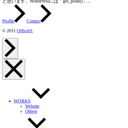
と思います。WordPressには「get_posts()」...
Profile
Contact
© 2011
Office01
ペ
ー
ジ
ト
ッ
メ
プ
ニ
へ
ュ
ー
を
閉
じ
る
WORKS
Website
Others