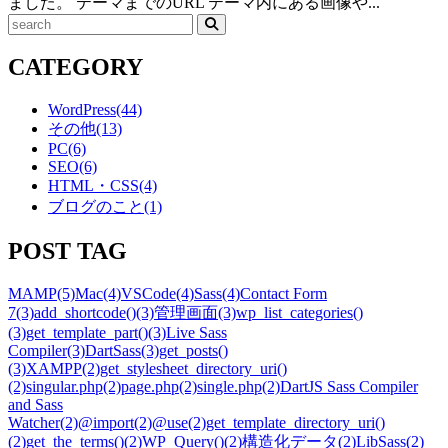
ました。 テーマまでのURL テーマ内にある画像や...
検
索
CATEGORY
WordPress
(44)
その他
(13)
PC
(6)
SEO
(6)
HTML・CSS
(4)
ブログのこと
(1)
POST TAG
MAMP
(5)
Mac
(4)
VSCode
(4)
Sass
(4)
Contact Form
7
(3)
add_shortcode()
(3)
管理画面
(3)
wp_list_categories()
(3)
get_template_part()
(3)
Live Sass
Compiler
(3)
DartSass
(3)
get_posts()
(3)
XAMPP
(2)
get_stylesheet_directory_uri()
(2)
singular.php
(2)
page.php
(2)
single.php
(2)
DartJS Sass Compiler
and Sass
Watcher
(2)
@import
(2)
@use
(2)
get_template_directory_uri()
(2)
get_the_terms()
(2)
WP_Query()
(2)
構造化データ
(2)
LibSass
(2)