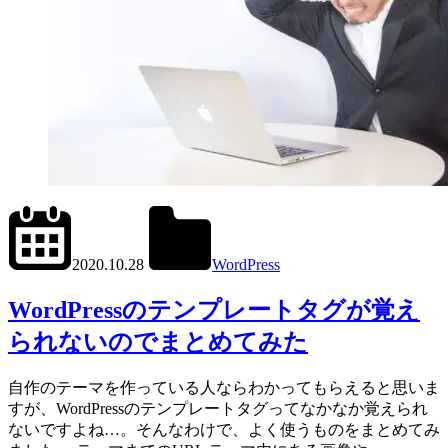
2023.3.9
office01
2020.10.28
WordPress
get_stylesheet_directory_ur
WordPressのテンプレートタグが覚え
られないのでまとめてみた
自作のテーマを作っている人ならわかってもらえると思いま
すが、WordPressのテンプレートタグってなかなか覚えられ
ないですよね…。そんなわけで、よく使うものをまとめてみ