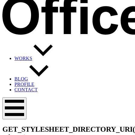
WORKS
BLOG
PROFILE
CONTACT
メ
ニ
ュ
ー
GET_STYLESHEET_DIRECTORY_URI(