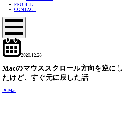
PROFILE
CONTACT
メ
ニ
ュ
ー
2020.12.28
2022.11.12
Macのマウススクロール方向を逆にし
たけど、すぐ元に戻した話
PC
Mac
office01(オ
フ
ィ
ス
ゼ
ロ
ワ