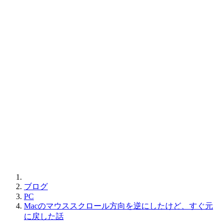
ン)
Office01
ブログ
PC
Macのマウススクロール方向を逆にしたけど、すぐ元
に戻した話