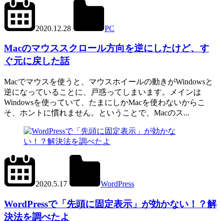
2022.11.12
office01
2020.12.28
PC
Mac
Macのマウススクロール方向を逆にしたけど、す
ぐ元に戻した話
Macでマウスを使うと、マウスホイールの動きがWindowsと
逆になっていることに、戸惑ってしまいます。メインは
Windowsを使っていて、たまにしかMacを使わないからこ
そ、ホントに慣れません。ということで、Macのス...
2024.6.11
office01
2020.5.17
WordPress
get_posts()
,
WP_Query()
WordPressで「先頭に固定表示」が効かない！？解
決法を調べたよ