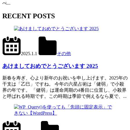
べ...
RECENT POSTS
2024.12.31
office01
2025.1.1
その他
あけましておめでとうございます 2025
新春を寿ぎ、心より新年のお祝いを申し上げます。2025年の
干支は「乙巳」ですね。 今年の六星占術は「健弱」で小殺
界の年です。 「健弱」は運命周期の4番目に位置し、小殺界
と呼ばれる時期です。この時期は季節で例えるなら夏で、...
2024.6.11
office01