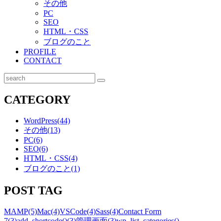
その他
PC
SEO
HTML・CSS
ブログのこと
PROFILE
CONTACT
検
索
CATEGORY
WordPress
(44)
その他
(13)
PC
(6)
SEO
(6)
HTML・CSS
(4)
ブログのこと
(1)
POST TAG
MAMP
(5)
Mac
(4)
VSCode
(4)
Sass
(4)
Contact Form
7
(3)
add_shortcode()
(3)
管理画面
(3)
wp_list_categories()