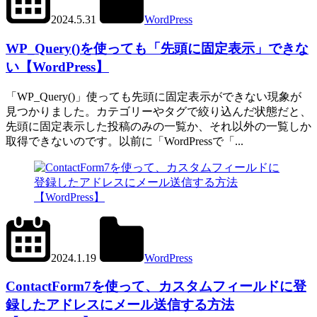
2024.5.31
WordPress
WP_Query()
WP_Query()を使っても「先頭に固定表示」できな
い【WordPress】
「WP_Query()」使っても先頭に固定表示ができない現象が
見つかりました。カテゴリーやタグで絞り込んだ状態だと、
先頭に固定表示した投稿のみの一覧か、それ以外の一覧しか
取得できないのです。以前に「WordPressで「...
2024.6.1
office01
2024.1.19
WordPress
Contact
Form
ContactForm7を使って、カスタムフィールドに登
7
録したアドレスにメール送信する方法