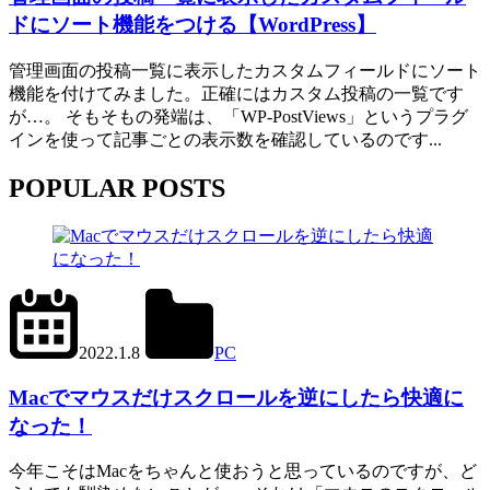
画
ドにソート機能をつける【WordPress】
面
管理画面の投稿一覧に表示したカスタムフィールドにソート
機能を付けてみました。正確にはカスタム投稿の一覧です
が…。 そもそもの発端は、「WP-PostViews」というプラグ
インを使って記事ごとの表示数を確認しているのです...
POPULAR POSTS
2024.6.27
office01
2022.1.8
PC
Mac
,
Scroll
Reverser
Macでマウスだけスクロールを逆にしたら快適に
なった！
今年こそはMacをちゃんと使おうと思っているのですが、ど