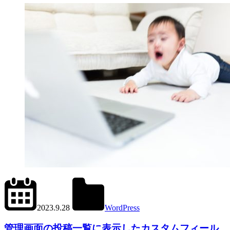
2024.6.1
office01
2023.9.28
WordPress
管
管理画面の投稿一覧に表示したカスタムフィール
理