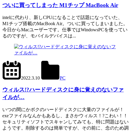
ついに買ってしまった M1チップ MacBook Air
intelに代わり、新しCPUになることで話題になっていた、
M1チップ搭載のMacBook Air。ついに買ってしまいました。
今日からMacユーザーです。仕事ではWindowsPCを使ってい
るのですが、モバイルデバイスは...
2022.4.17
office01
2022.3.10
PC
ウィルス!?ハードディスクに身に覚えのないファ
イルが…
いつの間にかボクのハードディスクに大量のファイルが！
exeファイルなんかもあるし、まさかウィルス！?こわい！！
セキュリティソフトでスキャンしてみても、特に問題はない
ようです。削除するのは簡単ですが、その前に、念のため調