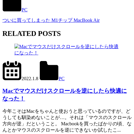
PC
ついに買ってしまった M1チップ MacBook Air
RELATED POSTS
2024.6.27
office01
2022.1.8
PC
Mac
,
Scroll
Reverser
Macでマウスだけスクロールを逆にしたら快適に
なった！
今年こそはMacをちゃんと使おうと思っているのですが、ど
うしても馴染めないことが…。それは「マウスのスクロール
方向が逆」だということ。 Macbookを買ったばかりの頃、な
んとかマウスのスクロールを逆にできないか試したこ...