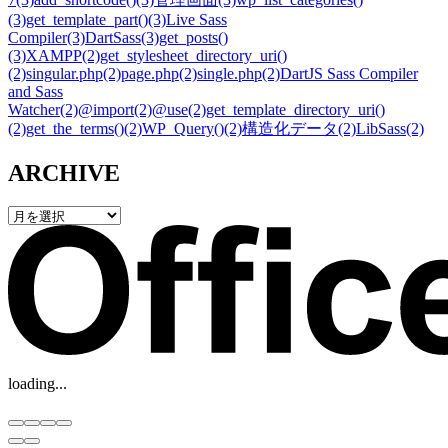
(3)
get_template_part()
(3)
Live Sass
Compiler
(3)
DartSass
(3)
get_posts()
(3)
XAMPP
(2)
get_stylesheet_directory_uri()
(2)
singular.php
(2)
page.php
(2)
single.php
(2)
DartJS Sass Compiler
and Sass
Watcher
(2)
@import
(2)
@use
(2)
get_template_directory_uri()
(2)
get_the_terms()
(2)
WP_Query()
(2)
構造化データ
(2)
LibSass
(2)
ARCHIVE
loading...