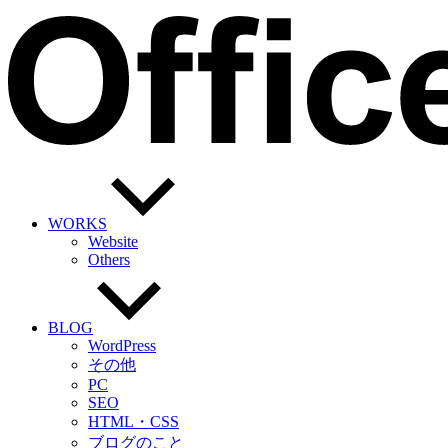
WORKS
Website
Others
BLOG
WordPress
その他
PC
SEO
HTML・CSS
ブログのこと