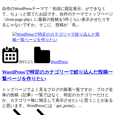
自作のWordPressテーマで「先頭に固定表示」ができなく
て、ちょっと慌てたお話です。自作のテーマでトップページ
（front-page.php）に最新の投稿を5件くらい表示させたりす
るじゃないですか。そこに、投稿が「先...
2024.6.11
office01
2015.2.1
WordPress
get_posts()
,
tax_query
WordPressで特定のカテゴリーで絞り込んだ投稿一
覧ページを作りたい
トップページでよく見るブログの新着一覧ですが、ブログ全
体の投稿（記事）一覧ではなく、特定のカテゴリーだけと
か、カテゴリー毎に独立して表示させたいと思うことがある
と思います。WordPressには「get_posts()」...