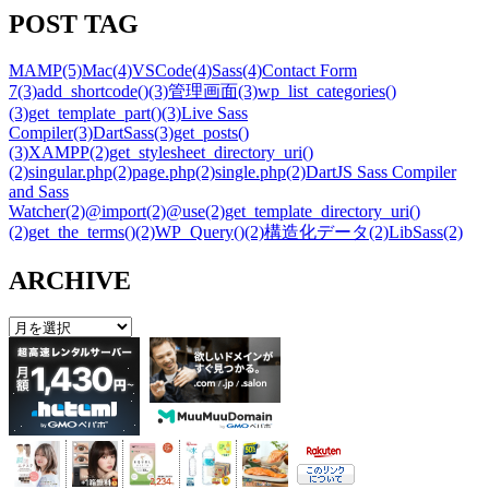
POST TAG
MAMP
(5)
Mac
(4)
VSCode
(4)
Sass
(4)
Contact Form
7
(3)
add_shortcode()
(3)
管理画面
(3)
wp_list_categories()
(3)
get_template_part()
(3)
Live Sass
Compiler
(3)
DartSass
(3)
get_posts()
(3)
XAMPP
(2)
get_stylesheet_directory_uri()
(2)
singular.php
(2)
page.php
(2)
single.php
(2)
DartJS Sass Compiler
and Sass
Watcher
(2)
@import
(2)
@use
(2)
get_template_directory_uri()
(2)
get_the_terms()
(2)
WP_Query()
(2)
構造化データ
(2)
LibSass
(2)
ARCHIVE