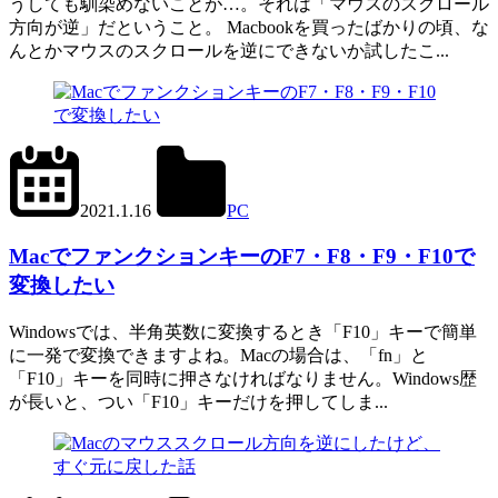
うしても馴染めないことが…。それは「マウスのスクロール
方向が逆」だということ。 Macbookを買ったばかりの頃、な
んとかマウスのスクロールを逆にできないか試したこ...
2023.5.24
office01
2021.1.16
PC
Mac
MacでファンクションキーのF7・F8・F9・F10で
変換したい
Windowsでは、半角英数に変換するとき「F10」キーで簡単
に一発で変換できますよね。Macの場合は、「fn」と
「F10」キーを同時に押さなければなりません。Windows歴
が長いと、つい「F10」キーだけを押してしま...