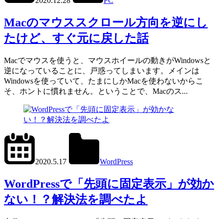
2020.12.28
PC
Mac
Macのマウススクロール方向を逆にし
たけど、すぐ元に戻した話
Macでマウスを使うと、マウスホイールの動きがWindowsと
逆になっていることに、戸惑ってしまいます。メインは
Windowsを使っていて、たまにしかMacを使わないからこ
そ、ホントに慣れません。ということで、Macのス...
2024.6.11
office01
2020.5.17
WordPress
get_posts()
,
WP_Query()
WordPressで「先頭に固定表示」が効か
ない！？解決法を調べたよ