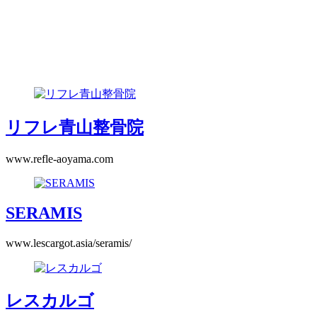
リフレ青山整骨院
www.refle-aoyama.com
2014.9.1
Website
CMS
PHP
2020.7.6
SERAMIS
www.lescargot.asia/seramis/
2013.1.29
Website
CMS
PHP
2020.7.6
レスカルゴ