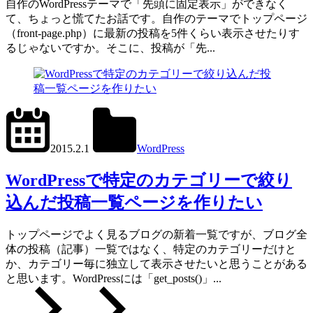
自作のWordPressテーマで「先頭に固定表示」ができなく
て、ちょっと慌てたお話です。自作のテーマでトップページ
（front-page.php）に最新の投稿を5件くらい表示させたりす
るじゃないですか。そこに、投稿が「先...
2024.6.11
office01
2015.2.1
WordPress
get_posts()
,
tax_query
WordPressで特定のカテゴリーで絞り
込んだ投稿一覧ページを作りたい
トップページでよく見るブログの新着一覧ですが、ブログ全
体の投稿（記事）一覧ではなく、特定のカテゴリーだけと
か、カテゴリー毎に独立して表示させたいと思うことがある
と思います。WordPressには「get_posts()」...