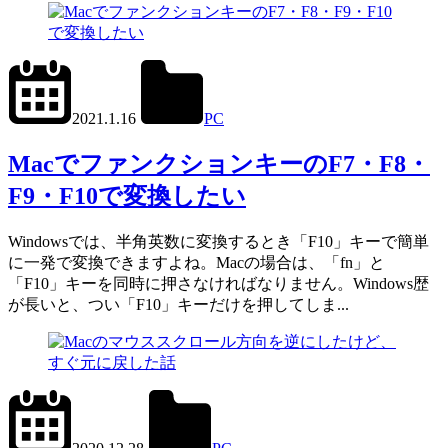
2023.5.24
office01
2021.1.16
PC
Mac
MacでファンクションキーのF7・F8・
F9・F10で変換したい
Windowsでは、半角英数に変換するとき「F10」キーで簡単
に一発で変換できますよね。Macの場合は、「fn」と
「F10」キーを同時に押さなければなりません。Windows歴
が長いと、つい「F10」キーだけを押してしま...
2022.11.12
office01