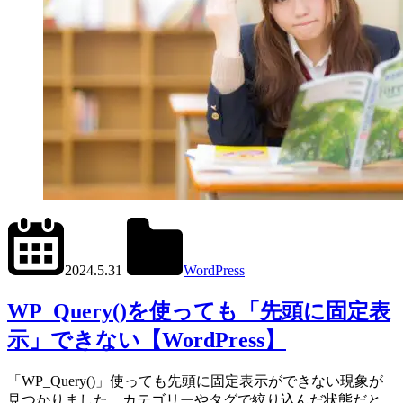
2024.6.11
office01
2024.5.31
WordPress
WP_Query()
WP_Query()を使っても「先頭に固定表
示」できない【WordPress】
「WP_Query()」使っても先頭に固定表示ができない現象が
見つかりました。カテゴリーやタグで絞り込んだ状態だと、