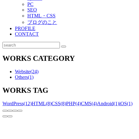
PC
SEO
HTML・CSS
ブログのこと
PROFILE
CONTACT
検
索
WORKS CATEGORY
Website
(24)
Others
(1)
WORKS TAG
WordPress
(12)
HTML
(8)
CSS
(8)
PHP
(4)
CMS
(4)
Android
(1)
iOS
(1)