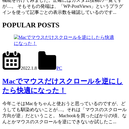
機能を付けてみました。正確にはカスタム投稿の一覧です
が…。 そもそもの発端は、「WP-PostViews」というプラグ
インを使って記事ごとの表示数を確認しているのです...
POPULAR POSTS
2024.6.27
office01
2022.1.8
PC
Mac
,
Scroll
Reverser
Macでマウスだけスクロールを逆にし
たら快適になった！
今年こそはMacをちゃんと使おうと思っているのですが、ど
うしても馴染めないことが…。それは「マウスのスクロール
方向が逆」だということ。 Macbookを買ったばかりの頃、な
んとかマウスのスクロールを逆にできないか試したこ...