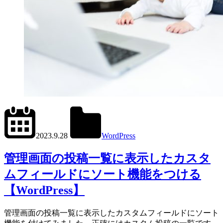
2024.6.1
office01
2023.9.28
WordPress
管
理
管理画面の投稿一覧に表示したカスタ
画
ムフィールドにソート機能をつける
面
【WordPress】
管理画面の投稿一覧に表示したカスタムフィールドにソート