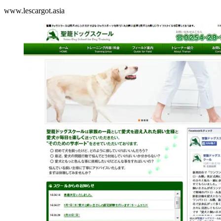
www.lescargot.asia
2013.1.29
Website
CMS
PHP
2020.7.5