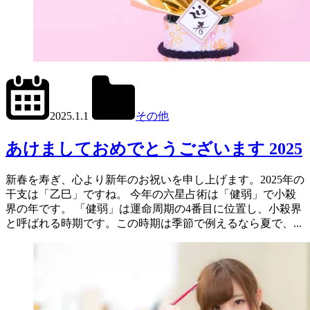
2024.12.31
office01
2025.1.1
その他
あけましておめでとうございます 2025
新春を寿ぎ、心より新年のお祝いを申し上げます。2025年の
干支は「乙巳」ですね。 今年の六星占術は「健弱」で小殺
界の年です。 「健弱」は運命周期の4番目に位置し、小殺界
と呼ばれる時期です。この時期は季節で例えるなら夏で、...