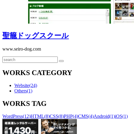
聖籠ドッグスクール
www.seiro-dog.com
2010.8.23
Website
検
CMS
PHP
索
2020.7.6
WORKS CATEGORY
Website
(24)
Others
(1)
WORKS TAG
WordPress
(12)
HTML
(8)
CSS
(8)
PHP
(4)
CMS
(4)
Android
(1)
iOS
(1)