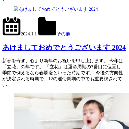
2024.1.2
office01
2024.1.1
その他
あけましておめでとうございます 2024
新春を寿ぎ、心より新年のお祝いを申し上げます。 今年は
「立花」の年です。 「立花」は運命周期の3番目に位置し、
季節で例えるなら春爛漫といった時期です。 今後の方向性
が決定される時期で、12の運命周期の中でも重要視されて
い...