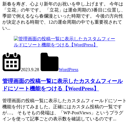
新春を寿ぎ、心より新年のお祝いを申し上げます。 今年は
「立花」の年です。 「立花」は運命周期の3番目に位置し、
季節で例えるなら春爛漫といった時期です。 今後の方向性
が決定される時期で、12の運命周期の中でも重要視されて
い...
2024.6.1
office01
2023.9.28
WordPress
管
管理画面の投稿一覧に表示したカスタムフィール
理
画
ドにソート機能をつける【WordPress】
面
管理画面の投稿一覧に表示したカスタムフィールドにソート
機能を付けてみました。正確にはカスタム投稿の一覧です
が…。 そもそもの発端は、「WP-PostViews」というプラグ
インを使って記事ごとの表示数を確認しているのです...