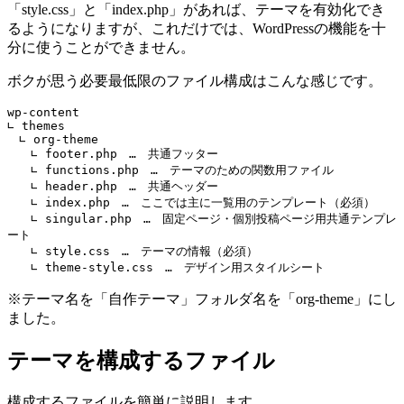
「style.css」と「index.php」があれば、テーマを有効化でき
るようになりますが、これだけでは、WordPressの機能を十
分に使うことができません。
ボクが思う必要最低限のファイル構成はこんな感じです。
wp-content

∟ themes

　∟ org-theme

　　∟ footer.php　…　共通フッター

　　∟ functions.php　…　テーマのための関数用ファイル

　　∟ header.php　…　共通ヘッダー

　　∟ index.php　…　ここでは主に一覧用のテンプレート（必須）

　　∟ singular.php　…　固定ページ・個別投稿ページ用共通テンプレ
ート

　　∟ style.css　…　テーマの情報（必須）

　　∟ theme-style.css　…　デザイン用スタイルシート
※テーマ名を「自作テーマ」フォルダ名を「org-theme」にし
ました。
テーマを構成するファイル
構成するファイルを簡単に説明します。