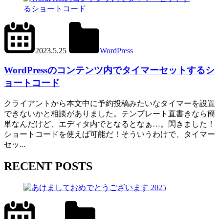
2024.6.1
office01
2023.5.25
WordPress
add_shortcode()
WordPressのコンテンツ内でタイマーセットするシ
ョートコード
クライアントから本文中に予約投稿みたいなタイマーを設置
できないかと相談がありました。テンプレート直書きなら簡
単なんだけど、エディタ内でとなるとなぁ…。閃きました！
ショートコードを使えば可能だ！そういうわけで、タイマー
セッ...
RECENT POSTS
2024.12.31
office01