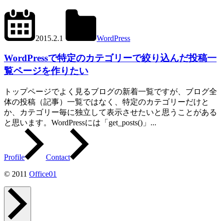
2024.6.11
office01
2015.2.1
WordPress
get_posts()
,
tax_query
WordPressで特定のカテゴリーで絞り込んだ投稿一
覧ページを作りたい
トップページでよく見るブログの新着一覧ですが、ブログ全
体の投稿（記事）一覧ではなく、特定のカテゴリーだけと
か、カテゴリー毎に独立して表示させたいと思うことがある
と思います。WordPressには「get_posts()」...
Profile
Contact
© 2011
Office01
ペ
ー
ジ
ト