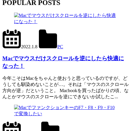
POPULAR POSTS
2024.6.27
office01
2022.1.8
PC
Mac
,
Scroll
Reverser
Macでマウスだけスクロールを逆にしたら快適に
なった！
今年こそはMacをちゃんと使おうと思っているのですが、ど
うしても馴染めないことが…。それは「マウスのスクロール
方向が逆」だということ。 Macbookを買ったばかりの頃、な
んとかマウスのスクロールを逆にできないか試したこ...
2023.5.24
office01