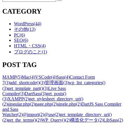
検
索
CATEGORY
WordPress
(44)
その他
(13)
PC
(6)
SEO
(6)
HTML・CSS
(4)
ブログのこと
(1)
POST TAG
MAMP
(5)
Mac
(4)
VSCode
(4)
Sass
(4)
Contact Form
7
(3)
add_shortcode()
(3)
管理画面
(3)
wp_list_categories()
(3)
get_template_part()
(3)
Live Sass
Compiler
(3)
DartSass
(3)
get_posts()
(3)
XAMPP
(2)
get_stylesheet_directory_uri()
(2)
singular.php
(2)
page.php
(2)
single.php
(2)
DartJS Sass Compiler
and Sass
Watcher
(2)
@import
(2)
@use
(2)
get_template_directory_uri()
(2)
get_the_terms()
(2)
WP_Query()
(2)
構造化データ
(2)
LibSass
(2)