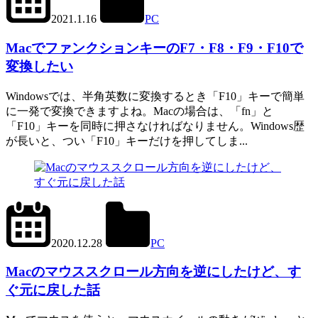
2021.1.16
PC
Mac
MacでファンクションキーのF7・F8・F9・F10で
変換したい
Windowsでは、半角英数に変換するとき「F10」キーで簡単
に一発で変換できますよね。Macの場合は、「fn」と
「F10」キーを同時に押さなければなりません。Windows歴
が長いと、つい「F10」キーだけを押してしま...
2022.11.12
office01
2020.12.28
PC
Mac
Macのマウススクロール方向を逆にしたけど、す
ぐ元に戻した話