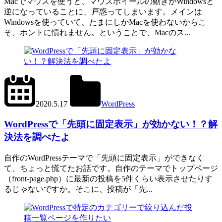
Macでマウスを使うと、マウスホイールの動きがWindowsと
逆になっていることに、戸惑ってしまいます。メインは
Windowsを使っていて、たまにしかMacを使わないからこ
そ、ホントに慣れません。ということで、Macのス...
2024.6.11
office01
2020.5.17
WordPress
get_posts()
,
WP_Query()
WordPressで「先頭に固定表示」が効かない！？解
決法を調べたよ
自作のWordPressテーマで「先頭に固定表示」ができなく
て、ちょっと慌てたお話です。自作のテーマでトップページ
（front-page.php）に最新の投稿を5件くらい表示させたりす
るじゃないですか。そこに、投稿が「先...