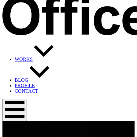
WORKS
BLOG
PROFILE
CONTACT
メ
ニ
ュ
ー