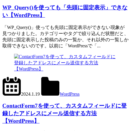
WP_Query()
WP_Query()を使っても「先頭に固定表示」できな
い【WordPress】
「WP_Query()」使っても先頭に固定表示ができない現象が
見つかりました。カテゴリーやタグで絞り込んだ状態だと、
先頭に固定表示した投稿のみの一覧か、それ以外の一覧しか
取得できないのです。以前に「WordPressで「...
2024.6.1
office01
2024.1.19
WordPress
Contact
Form
ContactForm7を使って、カスタムフィールドに登
7
録したアドレスにメール送信する方法
【WordPress】