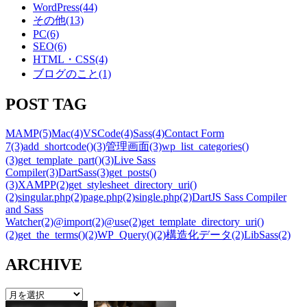
WordPress
(44)
その他
(13)
PC
(6)
SEO
(6)
HTML・CSS
(4)
ブログのこと
(1)
POST TAG
MAMP
(5)
Mac
(4)
VSCode
(4)
Sass
(4)
Contact Form
7
(3)
add_shortcode()
(3)
管理画面
(3)
wp_list_categories()
(3)
get_template_part()
(3)
Live Sass
Compiler
(3)
DartSass
(3)
get_posts()
(3)
XAMPP
(2)
get_stylesheet_directory_uri()
(2)
singular.php
(2)
page.php
(2)
single.php
(2)
DartJS Sass Compiler
and Sass
Watcher
(2)
@import
(2)
@use
(2)
get_template_directory_uri()
(2)
get_the_terms()
(2)
WP_Query()
(2)
構造化データ
(2)
LibSass
(2)
ARCHIVE