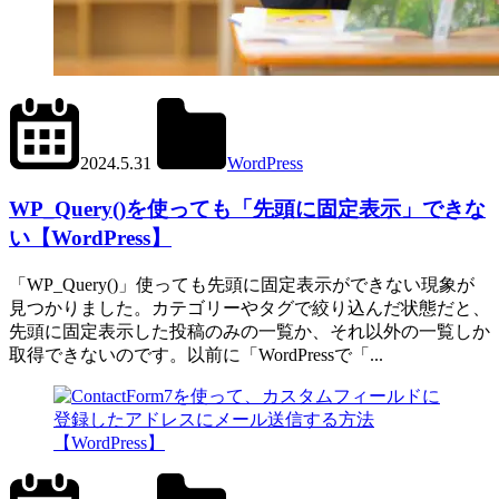
2024.6.11
office01
2024.5.31
WordPress
WP_Query()
WP_Query()を使っても「先頭に固定表示」できな
い【WordPress】
「WP_Query()」使っても先頭に固定表示ができない現象が
見つかりました。カテゴリーやタグで絞り込んだ状態だと、
先頭に固定表示した投稿のみの一覧か、それ以外の一覧しか
取得できないのです。以前に「WordPressで「...
2024.6.1
office01