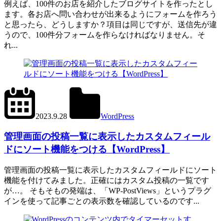
例えば、100件のお店を紹介したブログサイトを作ったとし
ます。各お店へ問い合わせが出来るようにフォームを作ろう
と思ったら、どうしますか？項目は同じですが、送信先が違
うので、100件分フォームを作らなければなりません。そ
れ...
2024.6.1
office01
2023.9.28
WordPress
管
管理画面の投稿一覧に表示したカスタムフィール
理
画
ドにソート機能をつける【WordPress】
面
管理画面の投稿一覧に表示したカスタムフィールドにソート
機能を付けてみました。正確にはカスタム投稿の一覧です
が…。 そもそもの発端は、「WP-PostViews」というプラグ
インを使って記事ごとの表示数を確認しているのです...