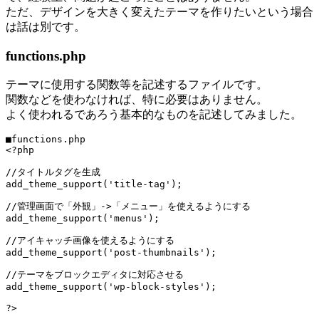
ただ、デザインを大きく変えたテーマを作りたいという場合
は話は別です。
functions.php
テーマに使用する関数等を記述するファイルです。
関数などを使わなければ、特に必要はありません。
よく使われるであろう基本的なものを記述してみました。
■functions.php

<?php

//タイトルタグを生成

add_theme_support('title-tag');

//管理画面で「外観」->「メニュー」を使えるようにする

add_theme_support('menus');

//アイキャッチ画像を使えるようにする

add_theme_support('post-thumbnails');

//テーマをブロックエディタに対応させる

add_theme_support('wp-block-styles');

?>