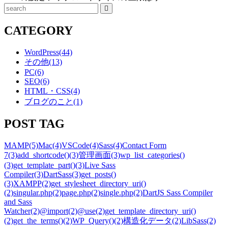
検
索
CATEGORY
WordPress
(44)
その他
(13)
PC
(6)
SEO
(6)
HTML・CSS
(4)
ブログのこと
(1)
POST TAG
MAMP
(5)
Mac
(4)
VSCode
(4)
Sass
(4)
Contact Form
7
(3)
add_shortcode()
(3)
管理画面
(3)
wp_list_categories()
(3)
get_template_part()
(3)
Live Sass
Compiler
(3)
DartSass
(3)
get_posts()
(3)
XAMPP
(2)
get_stylesheet_directory_uri()
(2)
singular.php
(2)
page.php
(2)
single.php
(2)
DartJS Sass Compiler
and Sass
Watcher
(2)
@import
(2)
@use
(2)
get_template_directory_uri()
(2)
get_the_terms()
(2)
WP_Query()
(2)
構造化データ
(2)
LibSass
(2)