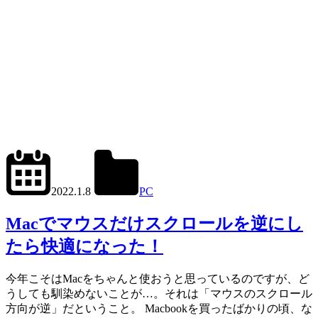
2024.6.27
office01
2022.1.8
PC
Mac
,
Scroll
Reverser
Macでマウスだけスクロールを逆にし
たら快適になった！
今年こそはMacをちゃんと使おうと思っているのですが、ど
うしても馴染めないことが…。それは「マウスのスクロール
方向が逆」だということ。 Macbookを買ったばかりの頃、な