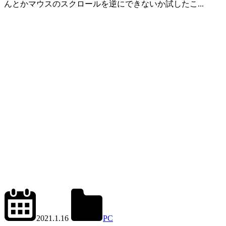
んとかマウスのスクロールを逆にできないか試したこ...
2023.5.24
office01
2021.1.16
PC