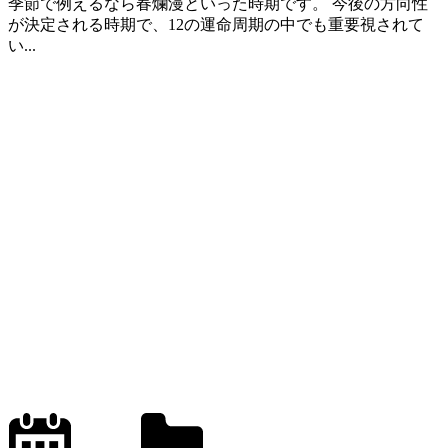
季節で例えるなら春爛漫といった時期です。 今後の方向性
が決定される時期で、12の運命周期の中でも重要視されて
い...
2024.6.1
office01