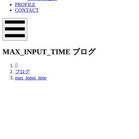
PROFILE
CONTACT
メ
ニ
ュ
ー
MAX_INPUT_TIME
ブログ
Office01
ブログ
max_input_time