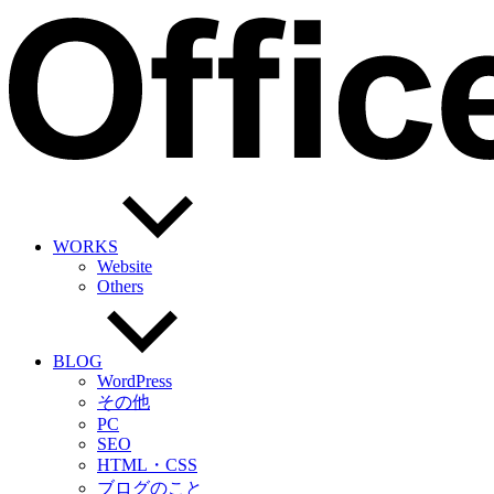
WORKS
Website
Others
BLOG
WordPress
その他
PC
SEO
HTML・CSS
ブログのこと