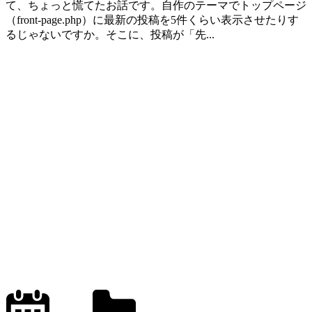
て、ちょっと慌てたお話です。自作のテーマでトップページ
（front-page.php）に最新の投稿を5件くらい表示させたりす
るじゃないですか。そこに、投稿が「先...
2024.6.11
office01