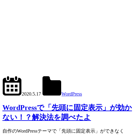
2024.6.11
office01
2020.5.17
WordPress
get_posts()
,
WP_Query()
WordPressで「先頭に固定表示」が効か
ない！？解決法を調べたよ
自作のWordPressテーマで「先頭に固定表示」ができなく