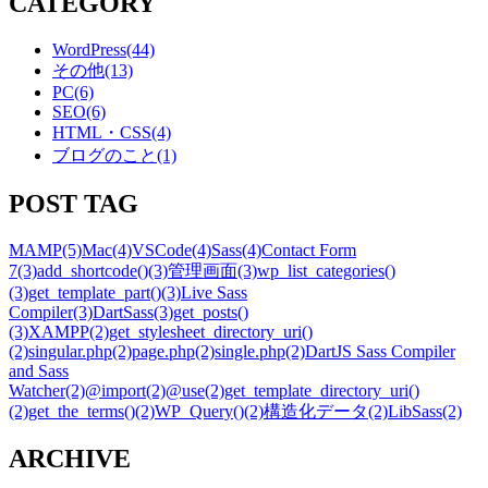
CATEGORY
WordPress
(44)
その他
(13)
PC
(6)
SEO
(6)
HTML・CSS
(4)
ブログのこと
(1)
POST TAG
MAMP
(5)
Mac
(4)
VSCode
(4)
Sass
(4)
Contact Form
7
(3)
add_shortcode()
(3)
管理画面
(3)
wp_list_categories()
(3)
get_template_part()
(3)
Live Sass
Compiler
(3)
DartSass
(3)
get_posts()
(3)
XAMPP
(2)
get_stylesheet_directory_uri()
(2)
singular.php
(2)
page.php
(2)
single.php
(2)
DartJS Sass Compiler
and Sass
Watcher
(2)
@import
(2)
@use
(2)
get_template_directory_uri()
(2)
get_the_terms()
(2)
WP_Query()
(2)
構造化データ
(2)
LibSass
(2)
ARCHIVE