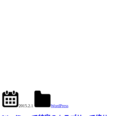
2024.6.11
office01
2015.2.1
WordPress
get_posts()
,
tax_query