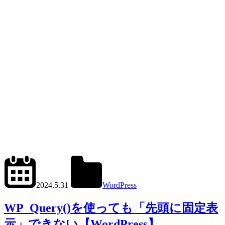
2024.6.11
office01
2024.5.31
WordPress
WP_Query()
WP_Query()を使っても「先頭に固定表
示」できない【WordPress】