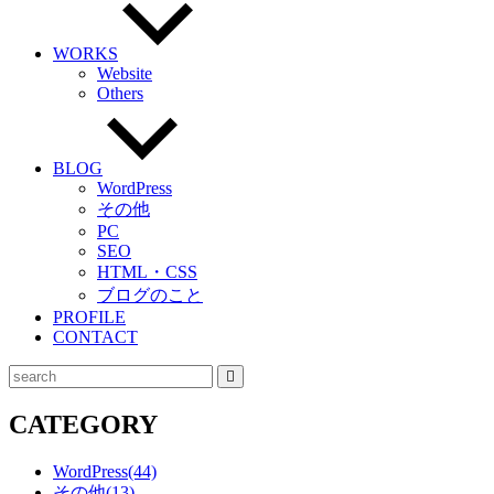
閉
じ
る
WORKS
Website
Others
BLOG
WordPress
その他
PC
SEO
HTML・CSS
ブログのこと
PROFILE
CONTACT
検
索
CATEGORY
WordPress
(44)
その他
(13)