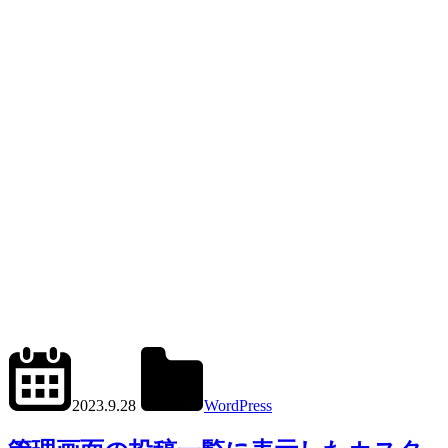
2024.6.1
office01
2023.9.28
WordPress
管
理