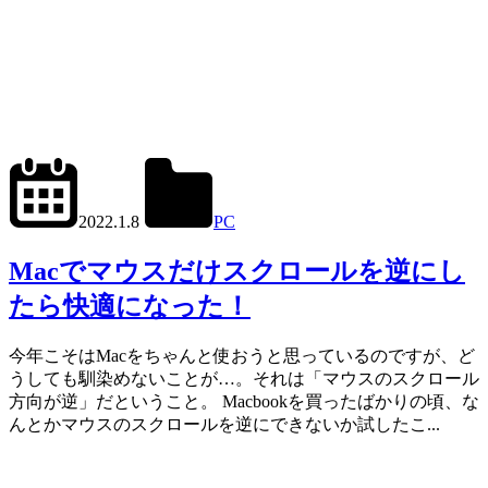
2024.6.27
office01
2022.1.8
PC
Mac
,
Scroll
Reverser
Macでマウスだけスクロールを逆にし
たら快適になった！
今年こそはMacをちゃんと使おうと思っているのですが、ど
うしても馴染めないことが…。それは「マウスのスクロール
方向が逆」だということ。 Macbookを買ったばかりの頃、な
んとかマウスのスクロールを逆にできないか試したこ...