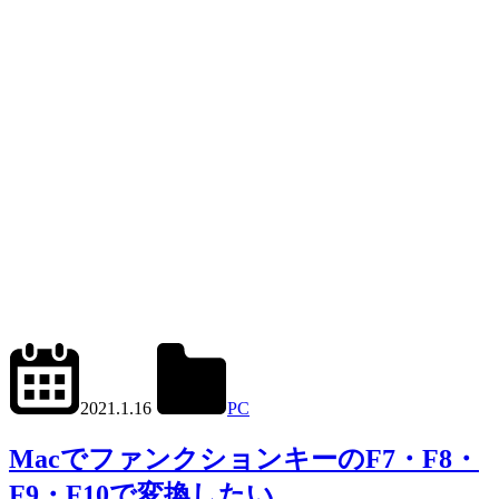
2023.5.24
office01
2021.1.16
PC
Mac
MacでファンクションキーのF7・F8・
F9・F10で変換したい