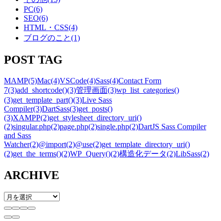
PC
(6)
SEO
(6)
HTML・CSS
(4)
ブログのこと
(1)
POST TAG
MAMP
(5)
Mac
(4)
VSCode
(4)
Sass
(4)
Contact Form
7
(3)
add_shortcode()
(3)
管理画面
(3)
wp_list_categories()
(3)
get_template_part()
(3)
Live Sass
Compiler
(3)
DartSass
(3)
get_posts()
(3)
XAMPP
(2)
get_stylesheet_directory_uri()
(2)
singular.php
(2)
page.php
(2)
single.php
(2)
DartJS Sass Compiler
and Sass
Watcher
(2)
@import
(2)
@use
(2)
get_template_directory_uri()
(2)
get_the_terms()
(2)
WP_Query()
(2)
構造化データ
(2)
LibSass
(2)
ARCHIVE