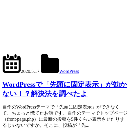
2024.6.11
office01
2020.5.17
WordPress
get_posts()
,
WP_Query()
WordPressで「先頭に固定表示」が効か
ない！？解決法を調べたよ
自作のWordPressテーマで「先頭に固定表示」ができなく
て、ちょっと慌てたお話です。自作のテーマでトップページ
（front-page.php）に最新の投稿を5件くらい表示させたりす
るじゃないですか。そこに、投稿が「先...