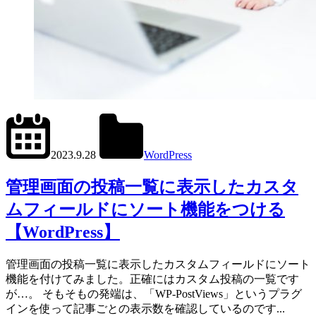
2024.6.1
office01
2023.9.28
WordPress
管
理
管理画面の投稿一覧に表示したカスタ
画
ムフィールドにソート機能をつける
面
【WordPress】
管理画面の投稿一覧に表示したカスタムフィールドにソート
機能を付けてみました。正確にはカスタム投稿の一覧です
が…。 そもそもの発端は、「WP-PostViews」というプラグ
インを使って記事ごとの表示数を確認しているのです...