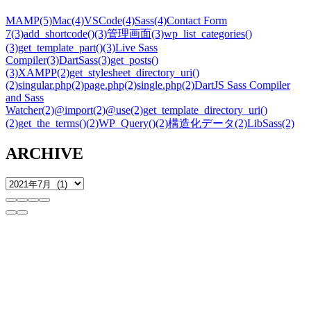
MAMP
(5)
Mac
(4)
VSCode
(4)
Sass
(4)
Contact Form
7
(3)
add_shortcode()
(3)
管理画面
(3)
wp_list_categories()
(3)
get_template_part()
(3)
Live Sass
Compiler
(3)
DartSass
(3)
get_posts()
(3)
XAMPP
(2)
get_stylesheet_directory_uri()
(2)
singular.php
(2)
page.php
(2)
single.php
(2)
DartJS Sass Compiler
and Sass
Watcher
(2)
@import
(2)
@use
(2)
get_template_directory_uri()
(2)
get_the_terms()
(2)
WP_Query()
(2)
構造化データ
(2)
LibSass
(2)
ARCHIVE