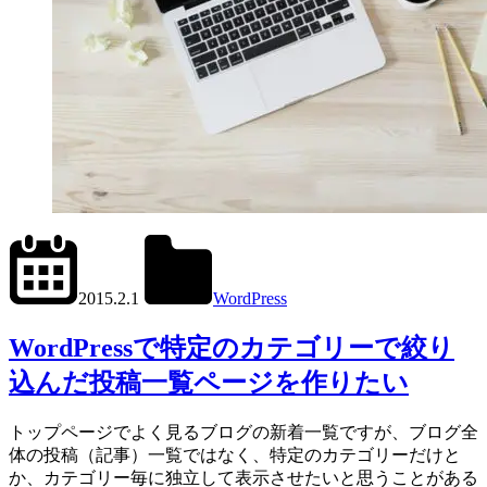
2024.6.11
office01
2015.2.1
WordPress
get_posts()
,
tax_query
WordPressで特定のカテゴリーで絞り
込んだ投稿一覧ページを作りたい
トップページでよく見るブログの新着一覧ですが、ブログ全
体の投稿（記事）一覧ではなく、特定のカテゴリーだけと
か、カテゴリー毎に独立して表示させたいと思うことがある