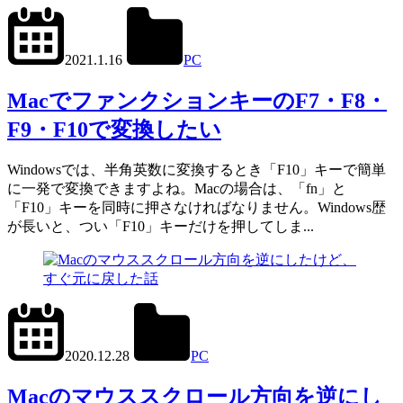
2023.5.24
office01
2021.1.16
PC
Mac
MacでファンクションキーのF7・F8・
F9・F10で変換したい
Windowsでは、半角英数に変換するとき「F10」キーで簡単
に一発で変換できますよね。Macの場合は、「fn」と
「F10」キーを同時に押さなければなりません。Windows歴
が長いと、つい「F10」キーだけを押してしま...
2022.11.12
office01
2020.12.28
PC
Mac
Macのマウススクロール方向を逆にし