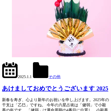
2024.12.31
office01
2025.1.1
その他
あけましておめでとうございます 2025
新春を寿ぎ、心より新年のお祝いを申し上げます。2025年の
干支は「乙巳」ですね。 今年の六星占術は「健弱」で小殺
界の年です。 「健弱」は運命周期の4番目に位置し、小殺界