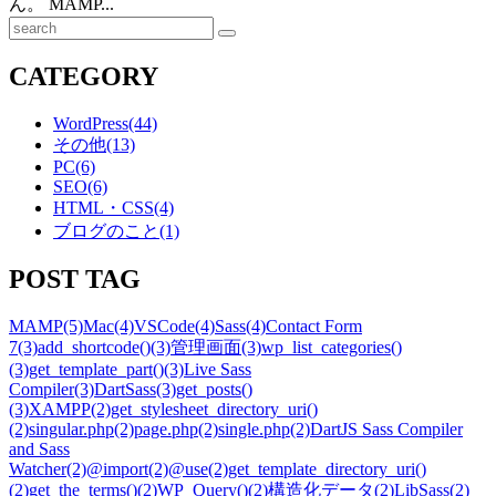
ん。 MAMP...
検
索
CATEGORY
WordPress
(44)
その他
(13)
PC
(6)
SEO
(6)
HTML・CSS
(4)
ブログのこと
(1)
POST TAG
MAMP
(5)
Mac
(4)
VSCode
(4)
Sass
(4)
Contact Form
7
(3)
add_shortcode()
(3)
管理画面
(3)
wp_list_categories()
(3)
get_template_part()
(3)
Live Sass
Compiler
(3)
DartSass
(3)
get_posts()
(3)
XAMPP
(2)
get_stylesheet_directory_uri()
(2)
singular.php
(2)
page.php
(2)
single.php
(2)
DartJS Sass Compiler
and Sass
Watcher
(2)
@import
(2)
@use
(2)
get_template_directory_uri()
(2)
get_the_terms()
(2)
WP_Query()
(2)
構造化データ
(2)
LibSass
(2)