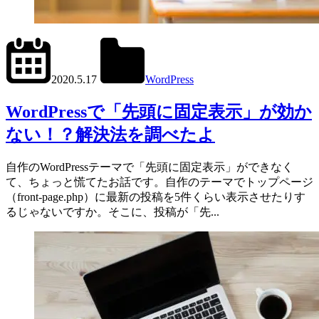
2024.6.11
office01
2020.5.17
WordPress
get_posts()
,
WP_Query()
WordPressで「先頭に固定表示」が効か
ない！？解決法を調べたよ
自作のWordPressテーマで「先頭に固定表示」ができなく
て、ちょっと慌てたお話です。自作のテーマでトップページ
（front-page.php）に最新の投稿を5件くらい表示させたりす
るじゃないですか。そこに、投稿が「先...