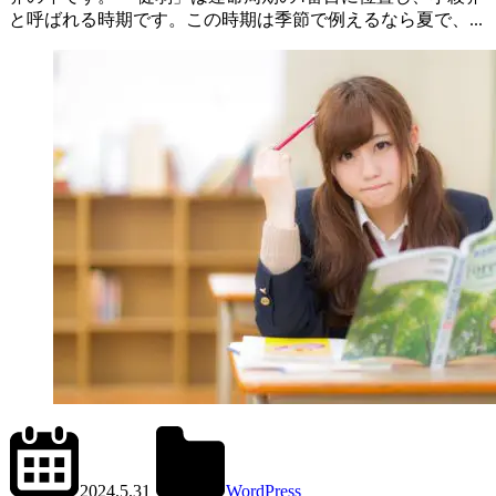
と呼ばれる時期です。この時期は季節で例えるなら夏で、...
2024.6.11
office01
2024.5.31
WordPress