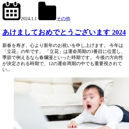
2024.1.2
office01
2024.1.1
その他
あけましておめでとうございます 2024
新春を寿ぎ、心より新年のお祝いを申し上げます。 今年は
「立花」の年です。 「立花」は運命周期の3番目に位置し、
季節で例えるなら春爛漫といった時期です。 今後の方向性
が決定される時期で、12の運命周期の中でも重要視されて
い...