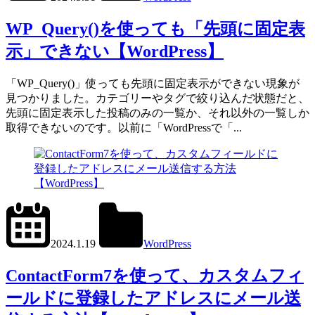
WP_Query()
WP_Query()を使っても「先頭に固定表
示」できない【WordPress】
「WP_Query()」使っても先頭に固定表示ができない現象が
見つかりました。カテゴリーやタグで絞り込んだ状態だと、
先頭に固定表示した投稿のみの一覧か、それ以外の一覧しか
取得できないのです。以前に「WordPressで「...
2024.6.1
office01
2024.1.19
WordPress
Contact
Form
ContactForm7を使って、カスタムフィ
7
ールドに登録したアドレスにメール送