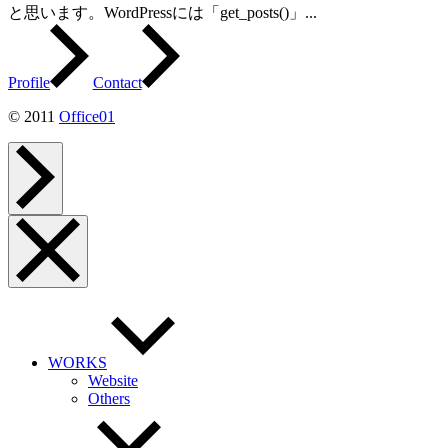
と思います。WordPressには「get_posts()」...
Profile
Contact
© 2011
Office01
ペ
ー
ジ
ト
ッ
メ
プ
ニ
へ
ュ
ー
を
閉
じ
る
WORKS
Website
Others